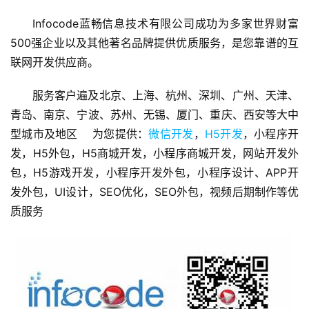
Infocode蓝畅信息技术有限公司成功为多家世界财富
V
500强企业以及其他著名品牌提供优质服务，是您靠谱的互
I
联网开发供应商。
/
U
服务客户遍及北京、上海、杭州、深圳、广州、天津、
I
青岛、南京、宁波、苏州、无锡、厦门、重庆、西安等大中
/
型城市及地区    为您提供：
微信开发
，
H5开发
，小程序开
U
X
发，H5外包，H5商城开发，小程序商城开发，网站开发外
设
包，H5游戏开发，小程序开发外包，小程序设计、APP开
计
发外包，UI设计，SEO优化，SEO外包，视频后期制作等优
质服务
技
术
分
享