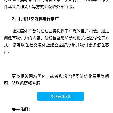
开
伴建立合作关系等方式来获取外部链接。
发
2、利用社交媒体进行推广
微
信
社交媒体平台为在线业务提供了广泛的推广机会。通过
营
创建有吸引力的内容、与粉丝互动和参与相关社区讨论等方
销
式，您可以在社交媒体上建立品牌形象并吸引更多潜在客
户。
互
联
网
运
更多相关网站优化，或者您想了解网站优化费用等问
营
题，请联系蓝畅客服
营
蓝畅在线客服
销
推
关于我们：
广