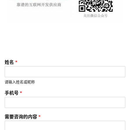
G
l
o
b
a
l
s
e
r
姓名
*
v
i
c
请输入姓名或昵称
e
*
s
手机号
*
姓
名
常
需
要
见
需要咨询的内容
*
咨
问
询
题