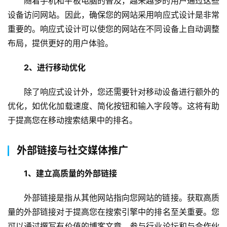
随着手机和平板电脑的普及，越来越多的用户通过这些
5
设备访问网站。因此，确保您的网站采用响应式设计是非常
开
重要的。响应式设计可以使您的网站在不同设备上自动调整
发
布局，提供更好的用户体验。
小
2、进行移动优化
程
序
除了响应式设计外，您还需要针对移动设备进行额外的
开
优化，如优化加载速度、简化按钮和输入字段等。这将有助
发
于提高您在移动搜索结果中的排名。
微
信
外部链接与社交媒体推广
开
发
1、建立高质量的外部链接
外部链接是指从其他网站指向您网站的链接。获取高质
A
P
量的外部链接对于提高您在搜索引擎中的排名至关重要。您
P
可以通过撰写有价值的博客文章、参与行业论坛和与合作伙