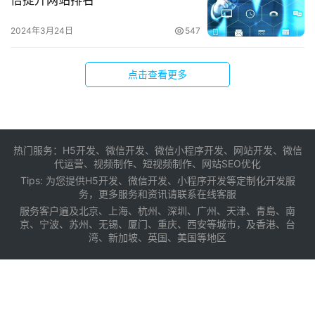
倍提升网站排名
2024年3月24日
547
点击查看更多
热门服务：H5开发、微信开发、微信小程序开发、网站开发、微信
代运营、视频制作、短视频制作、网站SEO优化
Tips: 为您提供
H5开发
、
微信开发
、
小程序开发
等定制化开发服
务，更多服务和资讯请联系在线客服
服务客户遍及
北京
、
上海
、
杭州
、
深圳
、
广州
、
天津
、
青島
、
南
京
、
宁波
、
苏州
、
无锡
、
厦门
、
重庆
、
西安
等城市，及
香港
、
台
湾
、
新加坡
、英国、美国等地区
上海蓝畅信息技术有限公司
©2013-2019 All Rights Reserved 沪ICP备
13023724号-1
咨询服务热线：021-50903598 (7x24h) 邮箱：service@infocode.com.cn 微
信客服：18516542989