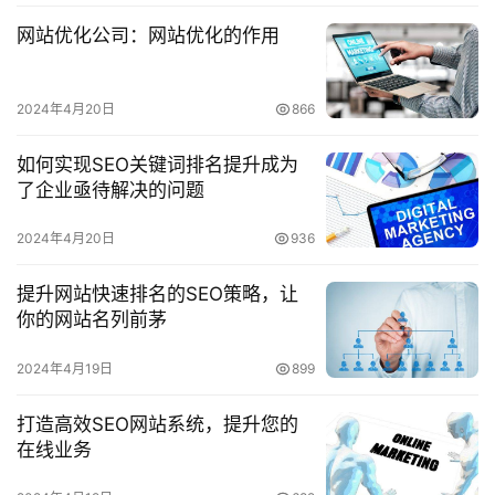
c
网站优化公司：网站优化的作用
e
s
2024年4月20日
866
常
见
如何实现SEO关键词排名提升成为
问
了企业亟待解决的问题
题
2024年4月20日
936
联
提升网站快速排名的SEO策略，让
系
你的网站名列前茅
我
们
2024年4月19日
899
打造高效SEO网站系统，提升您的
在线业务