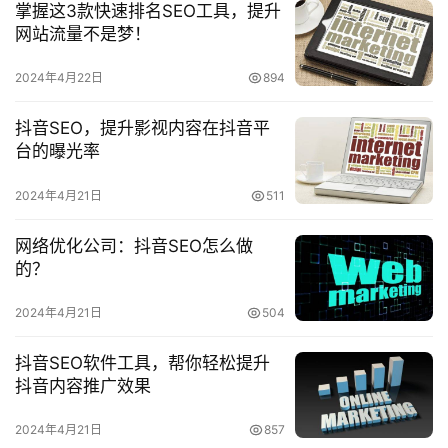
掌握这3款快速排名SEO工具，提升
计
网站流量不是梦！
技
2024年4月22日
894
术
分
抖音SEO，提升影视内容在抖音平
享
台的曝光率
G
2024年4月21日
511
l
o
网络优化公司：抖音SEO怎么做
b
的？
a
2024年4月21日
504
l
s
抖音SEO软件工具，帮你轻松提升
e
抖音内容推广效果
r
v
2024年4月21日
857
i