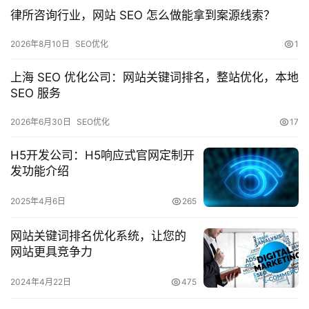
网
律所咨询行业，网站 SEO 怎么做能拿到案源线索？
运
营
2026年8月10日
SEO优化
1
上海 SEO 优化公司：网站关键词排名，整站优化，本地
营
SEO 服务
销
推
2026年6月30日
SEO优化
17
广
H5开发公司：H5响应式官网定制开
V
发功能介绍
I
2025年4月6日
265
/
U
网站关键词排名优化系统，让您的
I
网站更具竞争力
/
U
2024年4月22日
475
X
设