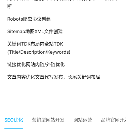
微
断
信
开
Robots爬虫协议创建
发
Sitemap地图XML文件创建
A
关键词TDK布局内全站TDK
P
(Title/Description/Keywords)
P
开
链接优化网站内链/外链优化
发
文章内容优化文章代写发布，长尾关键词布局
微
信
营
抖音SEO，提升影视内容在抖音平台的曝光率
网络优化公司：抖音SEO怎么
抖音SEO软件工具，帮你轻松
网站优化公司：网站优化的作
如何实现SEO关键词排名提升
0
0
0
0
0
0
2024年4月21日
2024年4月21日
2024年4月21日
2024年4月20日
2024年4月20日
销
做的？
提升抖音内容推广效果
用
成为了企业亟待解决的问题
SEO优化
SEO优化
SEO优化
SEO优化
SEO优化
SEO优化
营销型网站开发
网站运营
品牌官网开发
互
联