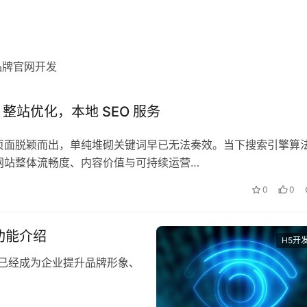
务
0
0
680
品牌官网开发
整站优化，本地 SEO 服务
页面脱颖而出，单纯堆砌关键词早已无法奏效。当下搜索引擎算
网站整体流畅度、内容价值与可持续运营…
0
0
功能介绍
H5开
已经成为企业提升品牌形象、