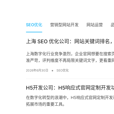
打造高效SEO网站系统，提升您的在线业
2024年4月19日
网站优化公司：百度SEO优化收费标
上海SEO优化，让您的网站在搜索引
提升企业竞争力，掌握百度SEO优化
上海网站优化公司：提供企业品牌网
2024年4月3日
2024年4月2日
2024年4月2日
2024年4月2日
0
0
0
0
0
0
0
0
504
604
596
661
准
擎中脱颖而出
推广的关键策略
站SEO优化一站式服务
SEO优化
SEO优化
SEO优化
SEO优化
SEO优化
SEO优化
营销型网站开发
网站运营
上海 SEO 优化公司：网站关键词排名，
上海数字化行业竞争激烈，企业官网想要在搜索
准严苛，评判维度不再局限关键词文字，更看重
•
2026年6月30日
SEO优化
H5开发公司：H5响应式官网定制开发
在数字化转型的浪潮中，H5响应式官网定制开发
拓展市场的重要工具。