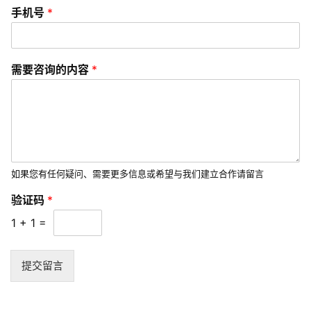
手机号
*
微
信
营
需要咨询的内容
*
销
互
联
网
运
如果您有任何疑问、需要更多信息或希望与我们建立合作请留言
营
验证码
*
1
+
1
=
营
销
推
提交留言
广