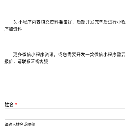
发
小
3. 小程序内容填充资料准备好，后期开发完毕后进行小程
程
序加资料
序
开
发
更多微信小程序资讯，或您需要开发一款微信小程序需要
报价，请联系蓝畅客服
微
信
开
发
A
姓
姓名
*
P
名
*
P
*
开
请输入姓名或昵称
发