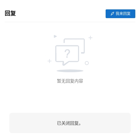
V
I
回复
我来回复
/
U
I
/
U
X
设
计
暂无回复内容
技
术
分
享
已关闭回复。
G
l