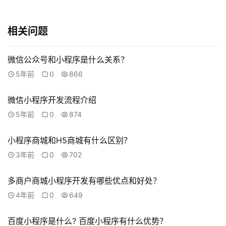
o
b
a
相关问题
l
s
微信公众号和小程序是什么关系？
e
r
5年前
0
866
v
i
微信小程序开发流程介绍
c
5年前
0
874
e
s
小程序商城和H5商城有什么区别？
3年前
0
702
常
见
多商户商城小程序开发有哪些优点和好处？
问
4年前
0
649
题
百度小程序是什么? 百度小程序有什么优势？