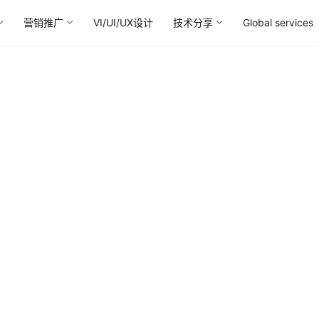
营销推广
VI/UI/UX设计
技术分享
Global services
供应商
al协同开发，丰富的服务大型国际品牌经验