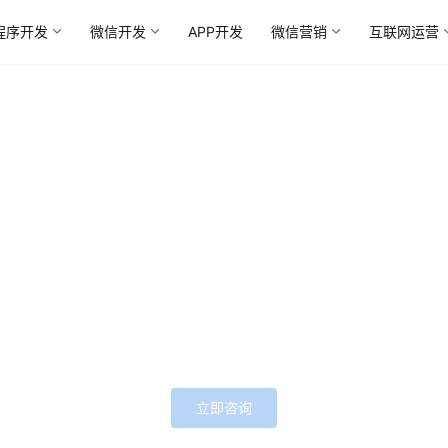
程序开发
微信开发
APP开发
微信营销
互联网运营
foCode 您靠谱的东莞微信H5开发
世界财富500公司强提供优质服务,全英文技术对接Glob
立即咨询