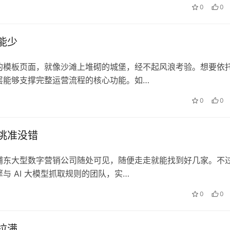
0
0
能少
的模板页面，就像沙滩上堆砌的城堡，经不起风浪考验。想要依
层能够支撑完整运营流程的核心功能。如…
0
0
挑准没错
浦东大型数字营销公司随处可见，随便走走就能找到好几家。不
 AI 大模型抓取规则的团队，实…
0
0
拉满