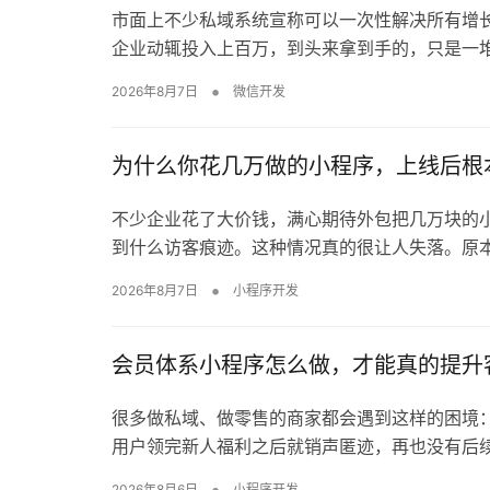
市面上不少私域系统宣称可以一次性解决所有增
企业动辄投入上百万，到头来拿到手的，只是一
•
2026年8月7日
微信开发
为什么你花几万做的小程序，上线后根
/ 营销
上海高并发
不少企业花了大价钱，满心期待外包把几万块的
上海 H5 活动开发如何保障大流量不卡顿？
量，稳定不
到什么访客痕迹。这种情况真的很让人失落。原
•
2026年8月7日
小程序开发
会员体系小程序怎么做，才能真的提升
很多做私域、做零售的商家都会遇到这样的困境
用户领完新人福利之后就销声匿迹，再也没有后
•
2026年8月6日
小程序开发