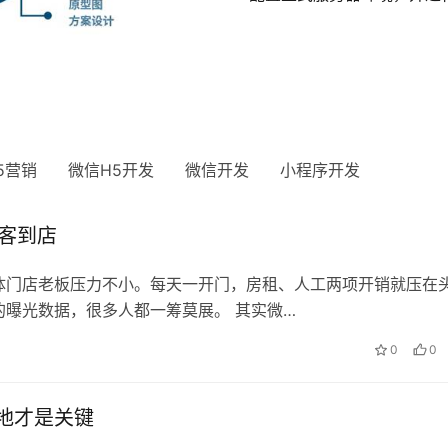
？
0
0
26
5营销
微信H5开发
微信开发
小程序开发
获客到店
体门店老板压力不小。每天一开门，房租、人工两项开销就压在
曝光数据，很多人都一筹莫展。 其实微…
0
0
地才是关键