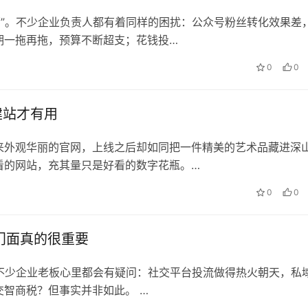
哪”。不少企业负责人都有着同样的困扰：公众号粉丝转化效果差
期一拖再拖，预算不断超支；花钱投…
0
0
建站才有用
来外观华丽的官网，上线之后却如同把一件精美的艺术品藏进深
看的网站，充其量只是好看的数字花瓶。…
0
0
上门面真的很重要
及，不少企业老板心里都会有疑问：社交平台投流做得热火朝天，私
智商税？但事实并非如此。 …