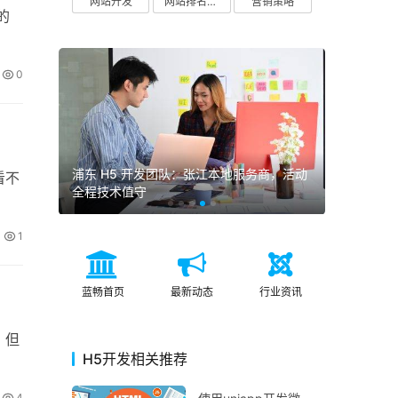
网站开发
网站排名优化
营销策略
的
0
商，活动
上海 H5 页面制作：品牌宣传 / 产品推广 /
看不
邀请函 H5 定制设计
1
蓝畅首页
最新动态
行业资讯
，但
H5开发相关推荐
4