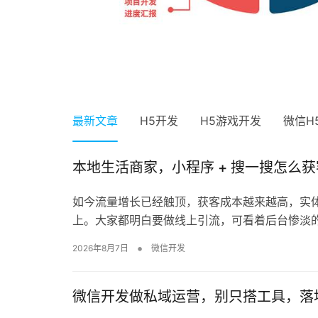
上海 H5 活动开发如何保障大流量不卡顿
2026年7月1日
上海 H5 页面制作：品牌宣传 / 产品
浦东 H5 开发团队：张江本地服务
上海高并发 H5 开发：支撑数十万级
上海 H5 开发：互动游戏 / 品牌活动 /
2026年6月29日
2026年6月29日
2026年6月26日
2026年6月26日
0
0
0
0
0
0
0
0
10
27
17
11
推广 / 邀请函 H5 定制设计
商，活动全程技术值守
活动流量，稳定不崩溃
营销裂变 H5 定制开发
H5开发
H5开发
H5开发
H5开发
H5开发
最新文章
H5开发
H5游戏开发
微信H
本地生活商家，小程序 + 搜一搜怎么
如今流量增长已经触顶，获客成本越来越高，实
上。大家都明白要做线上引流，可看着后台惨淡的
•
2026年8月7日
微信开发
微信开发做私域运营，别只搭工具，落