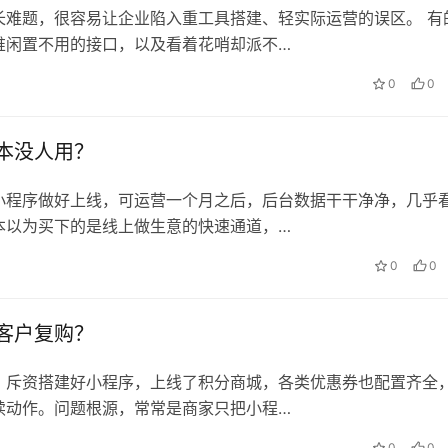
长难题，很容易让企业陷入重工具搭建、轻实际运营的误区。 有
堆闲置不用的接口，以及看着花哨却派不…
0
0
本没人用？
 H5 开发：支撑数十万级活动流
浦东 H5 开发团队：张江本地服务
小程序做好上线，可运营一个月之后，后台数据干干净净，几乎
崩溃
全程技术值守
本以为买下的是线上做生意的快速通道，…
0
0
客户复购？
：斥资搭建好小程序，上线了积分商城，各类优惠券也配置齐全
续动作。问题根源，常常是商家只把小程…
0
0