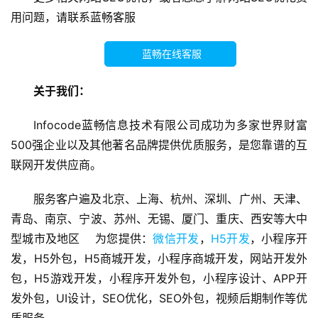
程
用问题，请联系蓝畅客服
序
开
蓝畅在线客服
发
关于我们：
微
信
Infocode蓝畅信息技术有限公司成功为多家世界财富
开
500强企业以及其他著名品牌提供优质服务，是您靠谱的互
发
联网开发供应商。
A
服务客户遍及北京、上海、杭州、深圳、广州、天津、
P
青岛、南京、宁波、苏州、无锡、厦门、重庆、西安等大中
P
型城市及地区    为您提供：
微信开发
，
H5开发
，小程序开
开
发，H5外包，H5商城开发，小程序商城开发，网站开发外
发
包，H5游戏开发，小程序开发外包，小程序设计、APP开
发外包，UI设计，SEO优化，SEO外包，视频后期制作等优
微
质服务