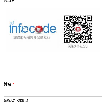
信
营
销
互
联
网
运
营
营
销
推
广
姓名
*
V
I
请输入姓名或昵称
/