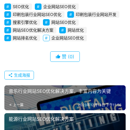
l
SEO优化
企业网站SEO优化
s
印刷包装行业网站SEO优化
印刷包装行业网站开发
e
r
搜索引擎优化
网站SEO优化
v
网站SEO优化解决方案
网站优化
i
网站排名优化
企业网站SEO优化
c
e
赞
(0)
s
常
生成海报
见
问
音乐行业网站SEO优化解决方案，丰富内容为关键
题
上一篇
2023年12月13日 下午11:56
联
系
能源行业网站SEO优化解决方案
我