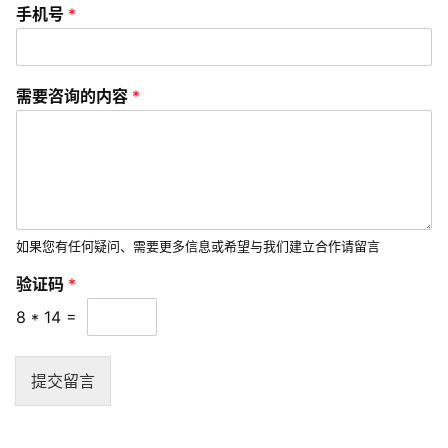
验
U
手机号
*
证
I
码
/
*
U
*
需要咨询的内容
*
X
设
计
技
术
如果您有任何疑问、需要更多信息或希望与我们建立合作请留言
分
享
验证码
*
8
*
14
=
G
l
提交留言
o
b
a