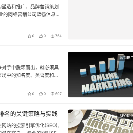
的塑造和推广。品牌营销策划
业的网络营销公司蓝畅信息技
…
0
0
764
营销推
争对手中脱颖而出，就必须具
市场中的知名度、美誉度和忠
展…
0
0
607
站排名的关键策略与实践
SEO优
站的搜索引擎优化(SEO),
潜在客户。 专业的网站SEO