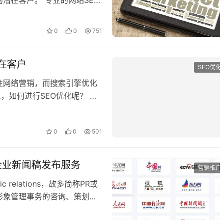
0
0
751
在客户
SEO优
注网络营销，而搜索引擎优化
，如何进行SEO优化呢？ 专
0
0
501
_企业新闻稿发布服务
营销推
relations，故多简称PR或
形象管理事务的咨询、策划、
0
0
632