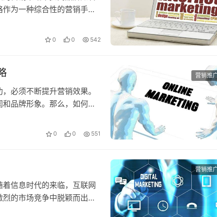
略作为一种综合性的营销手
的…
0
0
542
略
营销推
功，必须不断提升营销效果。
润和品牌形象。那么，如何提
…
0
0
551
营销推
随着信息时代的来临，互联网
激烈的市场竞争中脱颖而出，
度…