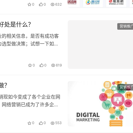
好处是什么？
营销推
业的相关信息，是否有成功客
为选型做决策；试想一下如果
户…
0
0
619
做？
营销推
销现如今变成了各个企业在网
，网络营销已成为了许多企业
0
0
553