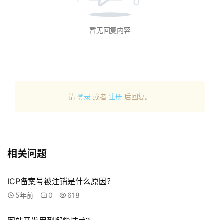
I
/
U
暂无回复内容
X
设
计
技
请
登录
或者
注册
后回复。
术
分
享
G
相关问题
l
o
ICP备案号被注销是什么原因？
b
5年前
0
618
a
l