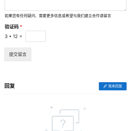
销
如果您有任何疑问、需要更多信息或希望与我们建立合作请留言
互
验证码
*
联
3
*
12
=
网
运
营
提交留言
营
销
推
回复
我来回复
广
V
I
/
U