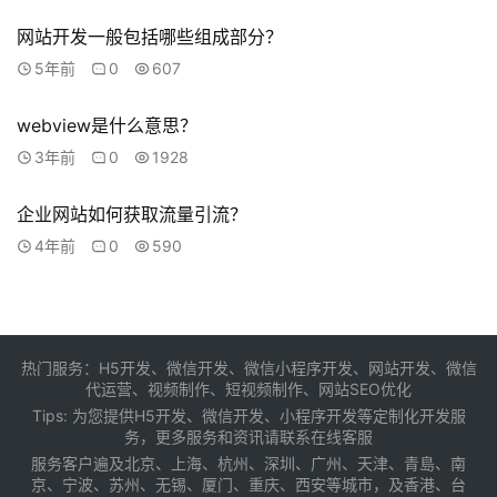
网站开发一般包括哪些组成部分？
5年前
0
607
webview是什么意思？
3年前
0
1928
企业网站如何获取流量引流？
4年前
0
590
热门服务：H5开发、微信开发、微信小程序开发、网站开发、微信
代运营、视频制作、短视频制作、网站SEO优化
Tips: 为您提供
H5开发
、
微信开发
、
小程序开发
等定制化开发服
务，更多服务和资讯请联系在线客服
服务客户遍及
北京
、
上海
、
杭州
、
深圳
、
广州
、
天津
、
青島
、
南
京
、
宁波
、
苏州
、
无锡
、
厦门
、
重庆
、
西安
等城市，及
香港
、
台