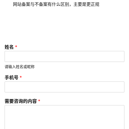
网站备案与不备案有什么区别，主要是更正规
序
开
发
微
信
姓名
*
开
发
请输入姓名或昵称
A
*
手机号
*
P
需
P
要
开
咨
询
发
需要咨询的内容
*
的
内
微
容
*
信
营