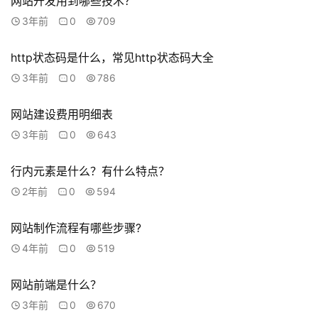
s
网站开发用到哪些技术？
e
3年前
0
709
r
v
http状态码是什么，常见http状态码大全
i
3年前
0
786
c
e
网站建设费用明细表
s
3年前
0
643
常
行内元素是什么？有什么特点？
见
2年前
0
594
问
题
网站制作流程有哪些步骤?
联
4年前
0
519
系
我
网站前端是什么？
们
3年前
0
670