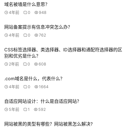
域名被墙是什么意思？
联
4年前
0
948
系
我
网站备案提示有信息冲突怎么办？
们
4年前
0
762
CSS标签选择器、类选择器、ID选择器和通配符选择器的区
别和优劣是什么？
2年前
0
608
.com域名是什么，代表什么？
4年前
0
1664
自适应网站设计：什么是自适应网站？
5年前
1
592
网站被黑的类型有哪些？网站被黑怎么解决?