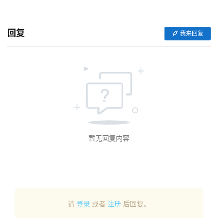
V
I
回复
我来回复
/
U
I
/
U
X
设
计
暂无回复内容
技
术
分
享
请
登录
或者
注册
后回复。
G