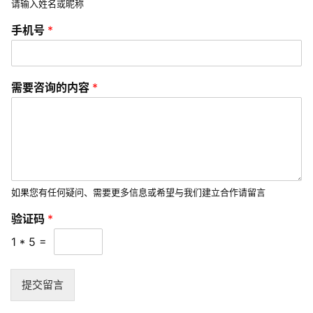
请输入姓名或昵称
发
手机号
*
微
信
验
营
需要咨询的内容
*
证
销
码
验
证
互
码
联
*
网
运
如果您有任何疑问、需要更多信息或希望与我们建立合作请留言
营
验证码
*
1
*
5
=
营
销
推
提交留言
广