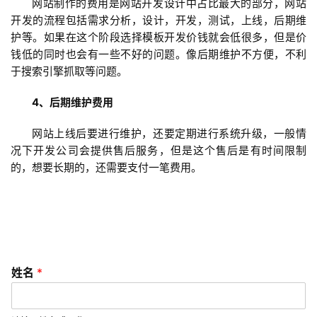
网站制作的费用是网站开发设计中占比最大的部分，网站
开
开发的流程包括需求分析，设计，开发，测试，上线，后期维
发
护等。如果在这个阶段选择模板开发价钱就会低很多，但是价
钱低的同时也会有一些不好的问题。像后期维护不方便，不利
小
于搜索引擎抓取等问题。
程
序
4、后期维护费用
开
发
网站上线后要进行维护，还要定期进行系统升级，一般情
况下开发公司会提供售后服务，但是这个售后是有时间限制
的，想要长期的，还需要支付一笔费用。
微
信
开
发
A
姓名
*
P
P
开