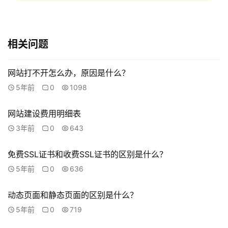
l
o
b
a
相关问题
l
s
网站打不开怎么办，原因是什么？
e
r
5年前
0
1098
v
i
网站建设费用明细表
c
3年前
0
643
e
s
免费SSL证书和收费SSL证书的区别是什么？
5年前
0
636
常
见
动态页面和静态页面的区别是什么？
问
5年前
0
719
题