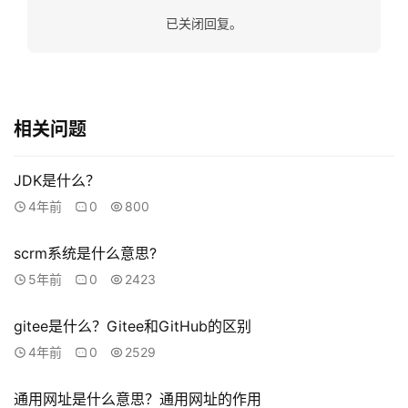
l
已关闭回复。
o
b
a
l
s
相关问题
e
r
JDK是什么？
v
4年前
0
800
i
c
scrm系统是什么意思?
e
s
5年前
0
2423
gitee是什么？Gitee和GitHub的区别
常
见
4年前
0
2529
问
题
通用网址是什么意思？通用网址的作用