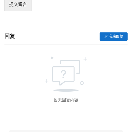
提交留言
V
I
/
U
回复
我来回复
I
/
U
X
设
计
技
术
暂无回复内容
分
享
G