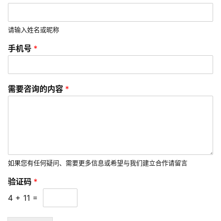
*
开
*
发
请输入姓名或昵称
微
手机号
*
信
营
销
需要咨询的内容
*
互
联
网
运
营
如果您有任何疑问、需要更多信息或希望与我们建立合作请留言
营
验证码
*
销
4
+
11
=
推
广