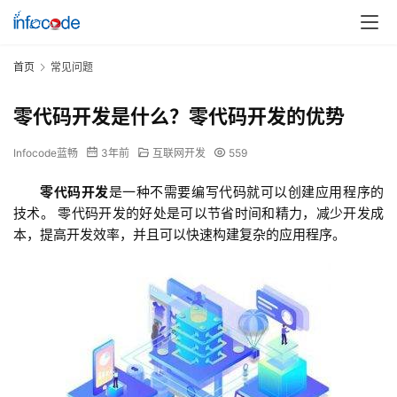
首页
常见问题
零代码开发是什么？零代码开发的优势
Infocode蓝畅
3年前
互联网开发
559
零代码开发
是
一
种
不
需
要
编
写
代
码
就
可
以
创
建
应
用
程
序
的
技
术。 零代码开发的好处是可以节省时间和精力，减少开发成
本，提高开发效率，并且可以快速构建复杂的应用程序。