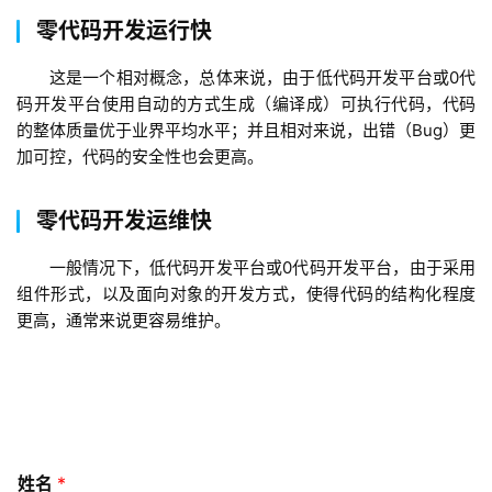
5
零代码开发运行快
开
发
这是一个相对概念，总体来说，由于低代码开发平台或0代
码开发平台使用自动的方式生成（编译成）可执行代码，代码
小
的整体质量优于业界平均水平；并且相对来说，出错（Bug）更
程
加可控，代码的安全性也会更高。
序
开
零代码开发运维快
发
一般情况下，低代码开发平台或0代码开发平台，由于采用
微
组件形式，以及面向对象的开发方式，使得代码的结构化程度
信
更高，通常来说更容易维护。
开
发
A
P
*
P
姓名
*