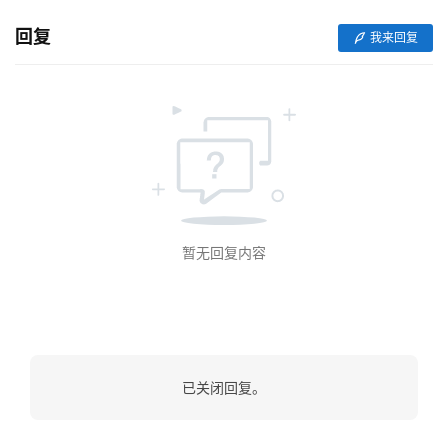
V
I
回复
我来回复
/
U
I
/
U
X
设
计
暂无回复内容
技
术
分
享
已关闭回复。
G
l