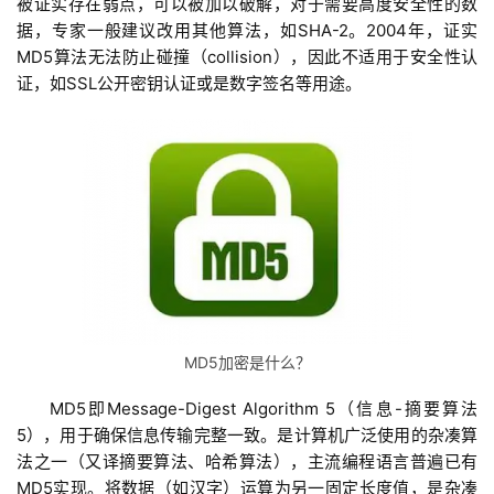
被证实存在弱点，可以被加以破解，对于需要高度安全性的数
据，专家一般建议改用其他算法，如SHA-2。2004年，证实
MD5算法无法防止碰撞（collision），因此不适用于安全性认
证，如SSL公开密钥认证或是数字签名等用途。
蓝
畅
首
页
MD5加密是什么？
MD5即Message-Digest Algorithm 5（信息-摘要算法
H
5），用于确保信息传输完整一致。是计算机广泛使用的杂凑算
5
法之一（又译摘要算法、哈希算法），主流编程语言普遍已有
开
MD5实现。将数据（如汉字）运算为另一固定长度值，是杂凑