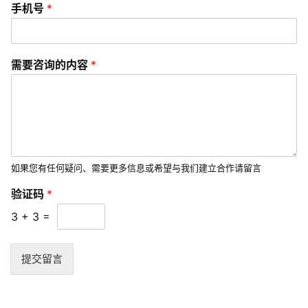
手机号
*
微
信
营
需要咨询的内容
*
销
互
联
网
运
如果您有任何疑问、需要更多信息或希望与我们建立合作请留言
营
验证码
*
3
+
3
=
营
销
推
提交留言
广