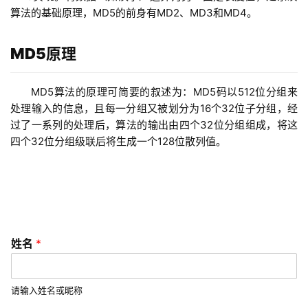
发
算法的基础原理，MD5的前身有MD2、MD3和MD4。
小
MD5原理
程
序
MD5算法的原理可简要的叙述为：MD5码以512位分组来
开
处理输入的信息，且每一分组又被划分为16个32位子分组，经
发
过了一系列的处理后，算法的输出由四个32位分组组成，将这
四个32位分组级联后将生成一个128位散列值。
微
信
开
发
A
手
姓名
*
机
P
号
P
*
开
*
请输入姓名或昵称
发