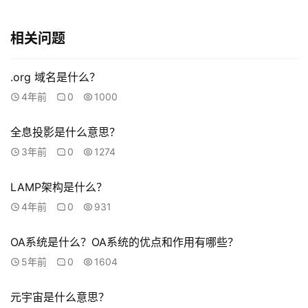
o
b
a
相关问题
l
s
.org 域名是什么？
e
4年前
0
1000
r
v
i
全息投影是什么意思？
c
3年前
0
1274
e
s
LAMP架构是什么？
4年前
0
931
常
见
OA系统是什么？OA系统的优点和作用有哪些？
问
5年前
0
1604
题
元宇宙是什么意思？
联