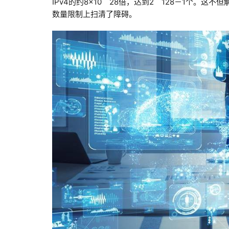
IPv4的约8×10＾28倍，达到2＾128－1个
数量限制上扫清了障碍。