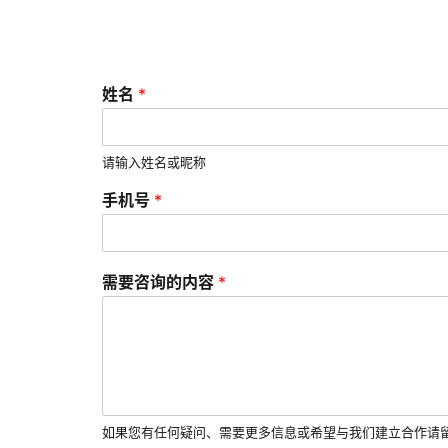
*
姓名
*
需
要
咨
询
请输入姓名或昵称
的
手机号
*
内
容
*
需要咨询的内容
*
如果您有任何疑问、需要更多信息或希望与我们建立合作请