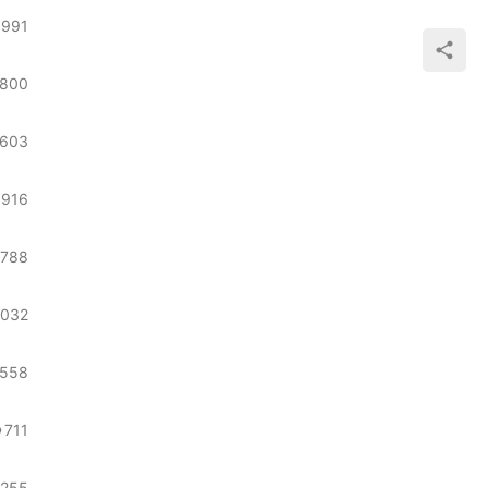
991
800
603
916
788
2032
558
711
1255