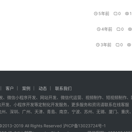
5年前
0
4年前
0
3年前
0
客户
案例
动态
联系我们
发、微信小程序开发、网站开发、微信代运营、视频制作、短视频制作、网
信开发
、
小程序开发
等定制化开发服务，更多服务和资讯请联系在线客服
杭州
、
深圳
、
广州
、
天津
、
青島
、
南京
、
宁波
、
苏州
、
无锡
、
厦门
、
重庆
2013-2019 All Rights Reserved 沪ICP备13023724号-1