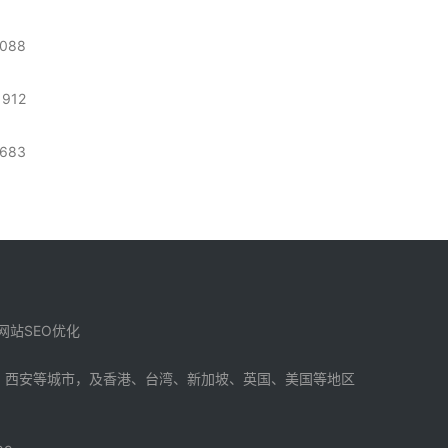
1088
912
683
站SEO优化
、
西安
等城市，及
香港
、
台湾
、
新加坡
、英国、美国等地区