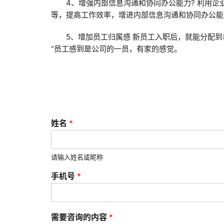
4、增强内部信息沟通和协同办公能力? 利用
等，提高工作效率，增进内部信息沟通和协同办公能
5、增加员工归属感 新员工入职后，就能分配到
“员工感到是公司的一员，有家的感觉。
*
姓名
*
验
证
码
手
请输入姓名或昵称
机
手机号
*
号
需要咨询的内容
*