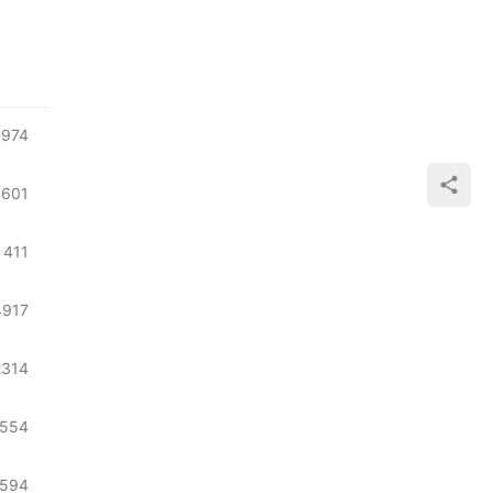
974
1601
411
4917
2314
554
1594