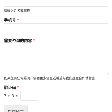
们
请输入姓名或昵称
手机号
*
需要咨询的内容
*
如果您有任何疑问、需要更多信息或希望与我们建立合作请留言
验
验证码
*
证
码
7
+
3
=
*
验
证
提交留言