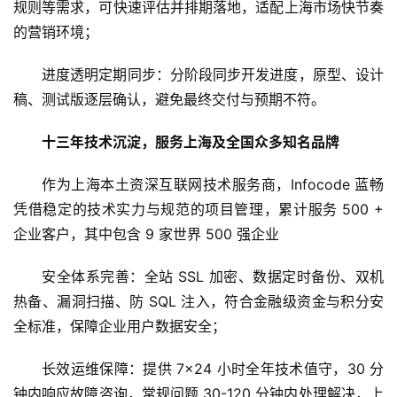
U
规则等需求，可快速评估并排期落地，适配上海市场快节奏
I
的营销环境；
/
U
进度透明定期同步：分阶段同步开发进度，原型、设计
X
稿、测试版逐层确认，避免最终交付与预期不符。
设
计
十三年技术沉淀，服务上海及全国众多知名品牌
技
作为上海本土资深互联网技术服务商，Infocode 蓝畅
术
凭借稳定的技术实力与规范的项目管理，累计服务 500 + 
分
企业客户，其中包含 9 家世界 500 强企业
享
安全体系完善：全站 SSL 加密、数据定时备份、双机
G
热备、漏洞扫描、防 SQL 注入，符合金融级资金与积分安
l
全标准，保障企业用户数据安全；
o
b
长效运维保障：提供 7×24 小时全年技术值守，30 分
a
钟内响应故障咨询，常规问题 30-120 分钟内处理解决，上