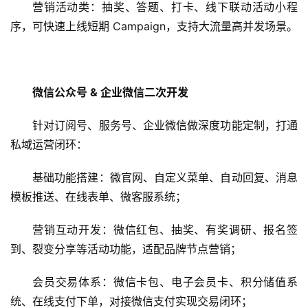
营销活动类：抽奖、答题、打卡、线下联动活动小程
序，可快速上线短期 Campaign，支持大流量高并发场景。
微信公众号 & 企业微信二次开发
针对订阅号、服务号、企业微信做深度功能定制，打通
蓝
私域运营闭环：
畅
首
基础功能搭建：微官网、自定义菜单、自动回复、消息
页
模板推送、在线表单、微客服系统；
H
营销互动开发：微信红包、抽奖、有奖调研、报名签
5
到、裂变分享等活动功能，适配品牌节点营销；
开
发
会员交易体系：微信卡包、电子会员卡、积分储值系
统、在线支付下单，对接微信支付实现交易闭环；
小