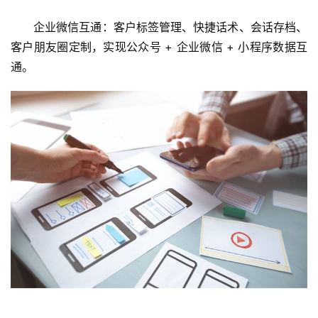
程
企业微信互通：客户标签管理、快捷话术、会话存档、
序
客户朋友圈定制，实现公众号 + 企业微信 + 小程序数据互
开
发
通。
微
信
开
发
A
P
P
开
发
微
信