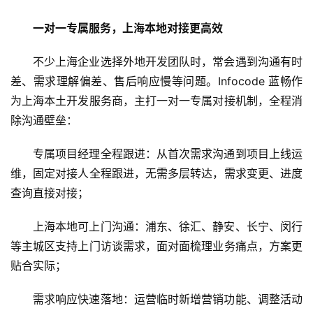
营
一对一专属服务，上海本地对接更高效
销
不少上海企业选择外地开发团队时，常会遇到沟通有时
互
差、需求理解偏差、售后响应慢等问题。Infocode 蓝畅作
联
为上海本土开发服务商，主打一对一专属对接机制，全程消
网
除沟通壁垒：
运
营
专属项目经理全程跟进：从首次需求沟通到项目上线运
维，固定对接人全程跟进，无需多层转达，需求变更、进度
营
查询直接对接；
销
推
上海本地可上门沟通：浦东、徐汇、静安、长宁、闵行
广
等主城区支持上门访谈需求，面对面梳理业务痛点，方案更
V
贴合实际；
I
/
需求响应快速落地：运营临时新增营销功能、调整活动