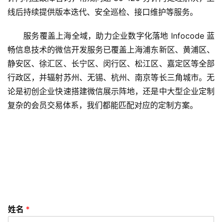
l
线后持续提供版本迭代、安全巡检、接口维护等服务。
s
e
服务覆盖上海全域，助力企业数字化落地 Infocode 蓝
r
v
畅信息技术的微信开发服务已覆盖上海浦东新区、黄浦区、
i
静安区、徐汇区、长宁区、闵行区、松江区、嘉定区等全部
c
行政区，并辐射苏州、无锡、杭州、南京等长三角城市。无
e
论是初创企业快速搭建微信展示阵地，还是中大型企业定制
s
复杂的会员交易体系，我们都能匹配对应的定制方案。
常
见
问
题
联
系
姓名
*
我