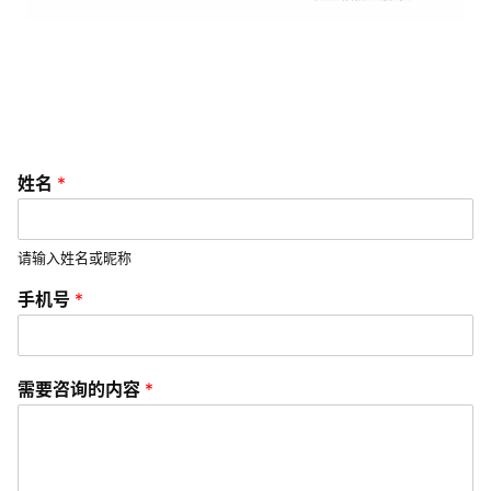
o
b
a
l
s
e
r
姓名
*
v
i
c
请输入姓名或昵称
e
需
手机号
*
s
要
咨
询
常
的
需要咨询的内容
*
见
内
容
问
*
题
姓
名