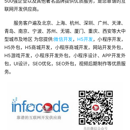
500强企业以及其他著名品牌提供优质服务，是您靠谱的互
V
联网开发供应商。
I
/
服务客户遍及北京、上海、杭州、深圳、广州、天津、
U
青岛、南京、宁波、苏州、无锡、厦门、重庆、西安等大中
I
型城市及地区 为您提供:
微信开发
，
H5开发
，小程序开发，
/
H5外包，H5商城开发，小程序商城开发，网站开发外包，
U
X
H5游戏开发，小程序开发外包，小程序设计、APP开发外
设
包，UI设计，SEO优化，SEO外包，视频后期制作等优质服
计
务。
技
术
分
享
G
l