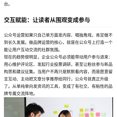
开
台。
发
交互赋能：让读者从围观变成参与
小
程
序
公众号运营如果只自己单方面发内容、唱独角戏，肯定做不
开
到长久发展。做品牌运营的核心，就是在公众号上打造一个
发
能让用户互动交流的社群氛围。
现在的趋势很明显，企业公众号必须能带动用户参与进来：
微
用心维护评论区、发起行业投票调研，甚至让粉丝参与新品
信
构思和建议征集。
当用户不再只是默默看内容，而是愿意留
开
言互动、主动把文章分享推荐给同行，公众号就真正升级
发
了。从单纯单向发资讯的工具，变成了有社交、有粘性的品
牌专属交流阵地。
A
P
P
开