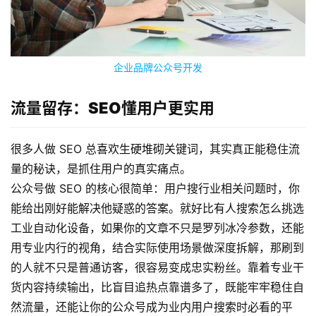
企业品牌公众号开发
流量留存：SEO懂用户更实用
很多人做 SEO 总喜欢生硬堆砌关键词，其实真正能稳住流
量的秘诀，是抓住用户的真实痛点。
公众号做 SEO 的核心很简单：用户搜行业相关问题时，你
蓝
能给出刚好能解决他疑惑的答案。
就好比有人搜索怎么挑选
畅
工业自动化设备，如果你的文章不只是罗列冰冷参数，还能
首
页
用专业内行的视角，结合实际使用场景做深度拆解，那刷到
的人就不只是普通访客，很容易变成忠实粉丝。
靠着专业干
H
货内容持续输出，比盲目追热点靠谱多了，既能牢牢稳住自
5
然流量，还能让你的公众号成为业内用户搜索时必看的平