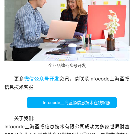
发
微
信
营
销
互
联
企业品牌公众号开发
网
运
更多
微信公众号开发
资讯，请联系Infocode上海蓝畅
营
信息技术客服
营
Infocode上海蓝畅信息技术在线客服
销
推
关于我们:
广
Infocode上海蓝畅信息技术有限公司成功为多家世界财富