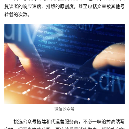
信
复读者的响应速度、排版的原创度，甚至包括文章被其他号
开
转载的次数。
发
A
P
P
开
发
微
信
营
销
微信公众号
互
联
挑选公众号搭建和代运营服务商，不必一味追捧高端写
网