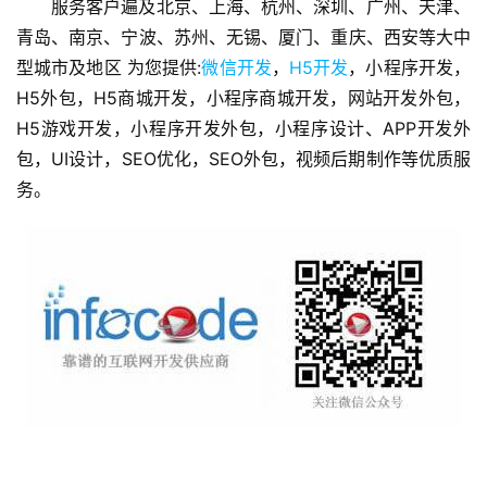
服务客户遍及北京、上海、杭州、深圳、广州、天津、
青岛、南京、宁波、苏州、无锡、厦门、重庆、西安等大中
技
型城市及地区 为您提供:
微信开发
，
H5开发
，小程序开发，
术
分
H5外包，H5商城开发，小程序商城开发，网站开发外包，
享
H5游戏开发，小程序开发外包，小程序设计、APP开发外
包，UI设计，SEO优化，SEO外包，视频后期制作等优质服
G
务。
l
o
b
a
l
s
e
r
v
i
c