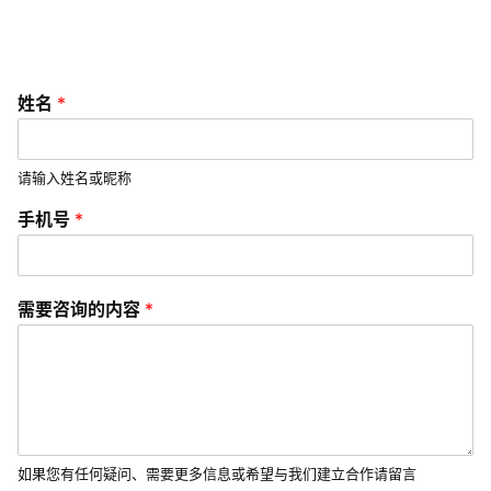
e
s
常
姓名
*
见
问
题
请输入姓名或昵称
手机号
*
联
系
我
需
需要咨询的内容
*
们
要
咨
询
的
内
容
*
验
如果您有任何疑问、需要更多信息或希望与我们建立合作请留言