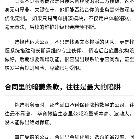
其实不少服务商都是直接采购现成的第三方模板，这本
蓝
身无可厚非。关键在于，他们能否结合你的业务需求做深度
畅
优化定制。 如果只是简单拼凑模块，不仅用户体验糟糕、
首
毫无章法，后续的维护升级也会麻烦不断。
页
选择代运营公司，不只是找会文案排版的团队，更是找
H
懂系统搭建和长期运维的专业伙伴。 倘若后台底层架构没
5
做好，后期想要新增功能，很容易出现系统兼容问题，甚至
开
触发平台规则风险，导致账号受限。
发
合同里的暗藏条款，往往是最大的陷阱
小
程
序
挑选服务商时，那些满口承诺保证涨粉数量的公司，往
开
往最不靠谱。 毕竟微信生态里公域流量成本高、波动大，
发
没人能做出绝对保证。
微
真正靠谱的公司，合同里会细化到：选题的通过率、回