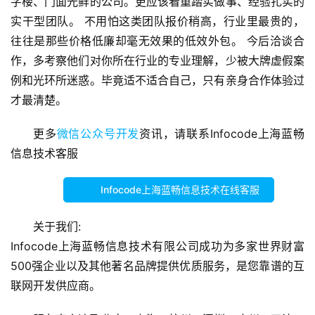
字楼、门面光鲜的公司。更应该看重踏实做事、经验扎实的
运
实干型团队。 不用怕这类团队报价稍高，行业里最贵的，
营
往往是那些价格低廉却毫无效果的低效外包。 今后洽谈合
作，多考察他们对你所在行业的专业理解，少被大牌虚假案
营
销
例和光环所迷惑。毕竟适不适合自己，只有亲身合作体验过
推
才最清楚。
广
更多
微信公众号开发
资讯，请联系Infocode上海蓝畅
V
信息技术客服
I
/
Infocode上海蓝畅信息技术在线客服
U
I
关于我们:
/
Infocode上海蓝畅信息技术有限公司成功为多家世界财富
U
500强企业以及其他著名品牌提供优质服务，是您靠谱的互
X
联网开发供应商。
设
计