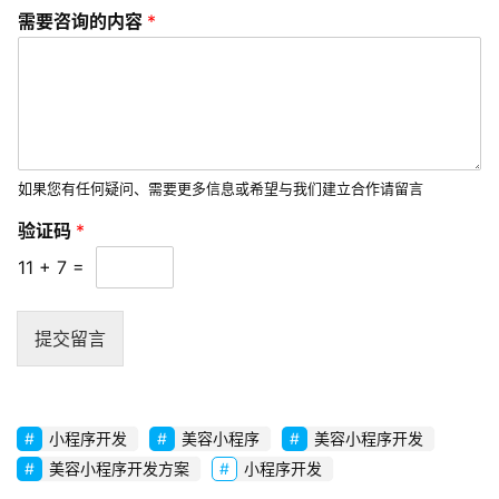
需要咨询的内容
*
v
i
c
e
s
如果您有任何疑问、需要更多信息或希望与我们建立合作请留言
常
见
验证码
*
问
11
+
7
=
题
联
提交留言
系
我
们
小程序开发
美容小程序
美容小程序开发
美容小程序开发方案
小程序开发