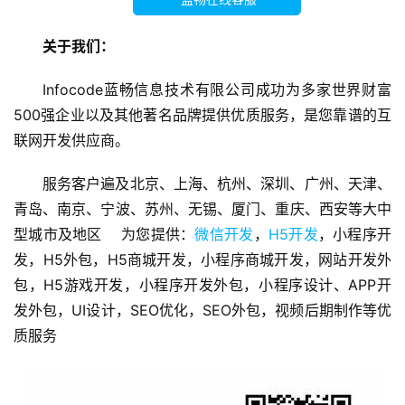
互
联
关于我们：
网
运
Infocode蓝畅信息技术有限公司成功为多家世界财富
营
500强企业以及其他著名品牌提供优质服务，是您靠谱的互
联网开发供应商。
营
销
服务客户遍及北京、上海、杭州、深圳、广州、天津、
推
青岛、南京、宁波、苏州、无锡、厦门、重庆、西安等大中
广
型城市及地区    为您提供：
微信开发
，
H5开发
，小程序开
发，H5外包，H5商城开发，小程序商城开发，网站开发外
V
包，H5游戏开发，小程序开发外包，小程序设计、APP开
I
发外包，UI设计，SEO优化，SEO外包，视频后期制作等优
/
质服务
U
I
/