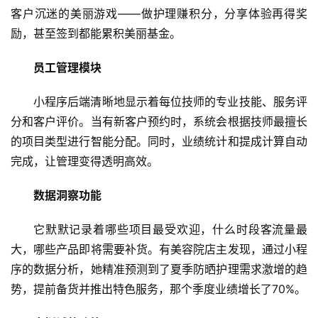
客户沉迷的美丽游戏——做护理赚积分，分享体验再得奖
励，甚至签到都能累积美丽基金。
​员工管理模块
蓝
畅
小程序后端清晰地显示着每位技师的专业技能、服务评
首
分和客户评价。当有新客户预约时，系统会根据技师最擅长
页
的项目类型进行智能分配。同时，业绩统计和提成计算自动
完成，让管理变得透明高效。
H
5
​数据洞察功能
开
发
它默默记录着哪些项目最受欢迎，什么时段客流量最
大，哪些产品即将需要补货。有美容院店主发现，通过小程
小
序的数据分析，她精准预测到了夏季防晒护理需求激增的趋
程
势，提前备货并推出特色服务，那个季度业绩增长了70%。
序
开