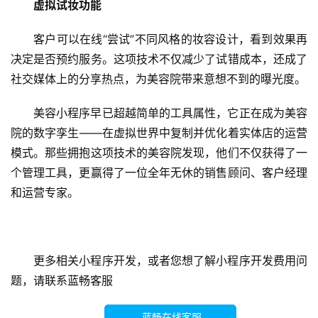
虚拟试妆功能​
发
客户可以在线“尝试”不同风格的妆容设计，看到效果再
微
决定是否预约服务。这项技术不仅减少了试错成本，还成了
信
社交媒体上的分享热点，为美容院带来意想不到的曝光度。
开
发
美容小程序早已超越简单的工具属性，它正在成为美容
院的数字孪生——在虚拟世界中复制并优化着实体店的运营
A
模式。那些拥抱这项技术的美容院发现，他们不仅获得了一
P
个管理工具，更赢得了一位全年无休的销售顾问、客户经理
P
开
和运营专家。
发
微
更多相关小程序开发，或者您想了解小程序开发费用问
信
题，请联系蓝畅客服
营
销
蓝畅在线客服