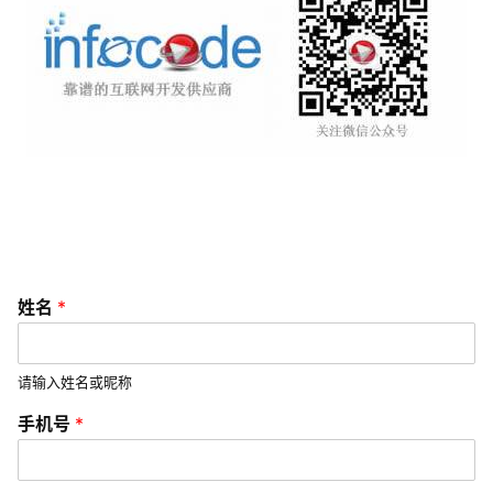
U
X
设
计
技
术
分
享
G
手
l
姓名
*
机
o
号
b
*
*
请输入姓名或昵称
a
l
手机号
*
s
e
r