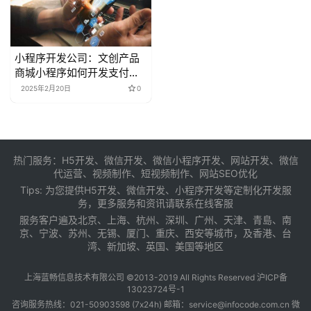
小程序开发公司：文创产品
商城小程序如何开发支付接
口
2025年2月20日
0
热门服务：H5开发、微信开发、微信小程序开发、网站开发、微信
代运营、视频制作、短视频制作、网站SEO优化
Tips: 为您提供
H5开发
、
微信开发
、
小程序开发
等定制化开发服
务，更多服务和资讯请联系在线客服
服务客户遍及
北京
、
上海
、
杭州
、
深圳
、
广州
、
天津
、
青島
、
南
京
、
宁波
、
苏州
、
无锡
、
厦门
、
重庆
、
西安
等城市，及
香港
、
台
湾
、
新加坡
、英国、美国等地区
上海蓝畅信息技术有限公司
©2013-2019 All Rights Reserved 沪ICP备
13023724号-1
咨询服务热线：021-50903598 (7x24h) 邮箱：service@infocode.com.cn 微