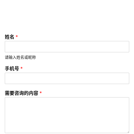
V
I
/
U
I
姓名
*
/
U
X
请输入姓名或昵称
设
手机号
*
计
技
需要咨询的内容
*
术
分
享
G
l