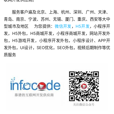
发
服务客户遍及北京、上海、杭州、深圳、广州、天津、
微
青岛、南京、宁波、苏州、无锡、厦门、重庆、西安等大中
信
型城市及地区    为您提供：
微信开发
，
H5开发
，小程序开
营
发，H5外包，H5商城开发，小程序商城开发，网站开发外
销
包，H5游戏开发，小程序开发外包，小程序设计、APP开
发外包，UI设计，SEO优化，SEO外包，视频后期制作等优
互
联
质服务
网
运
营
营
销
推
广