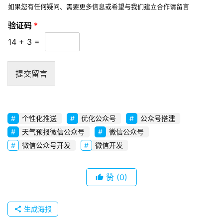
如果您有任何疑问、需要更多信息或希望与我们建立合作请留言
o
手
b
验证码
*
机
a
号
14
+
3
=
l
*
s
*
e
提交留言
r
v
i
c
个性化推送
优化公众号
公众号搭建
e
天气预报微信公众号
微信公众号
s
微信公众号开发
微信开发
常
赞
(0)
见
问
题
生成海报