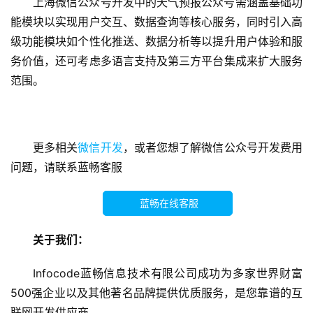
开
上海微信公众号开发中的天气预报公众号需涵盖基础功
发
能模块以实现用户交互、数据查询等核心服务，同时引入高
级功能模块如个性化推送、数据分析等以提升用户体验和服
小
务价值，还可考虑多语言支持及第三方平台集成来扩大服务
程
范围。
序
开
发
更多相关
微信开发
，或者您想了解微信公众号开发费用
微
问题，请联系蓝畅客服
信
开
蓝畅在线客服
发
关于我们：
A
P
Infocode蓝畅信息技术有限公司成功为多家世界财富
P
500强企业以及其他著名品牌提供优质服务，是您靠谱的互
开
联网开发供应商。