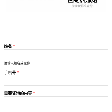
V
I
/
U
I
/
U
姓名
*
X
设
计
请输入姓名或昵称
手机号
*
技
术
分
需要咨询的内容
*
享
G