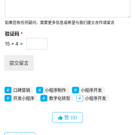
l
o
b
如果您有任何疑问、需要更多信息或希望与我们建立合作请留言
a
*
l
验证码
*
*
s
验
15
*
4
=
e
证
r
码
v
提交留言
i
c
e
s
口碑营销
小程序制作
小程序开发
开发小程序
数字化转型
小程序开发
常
见
赞
(0)
问
题