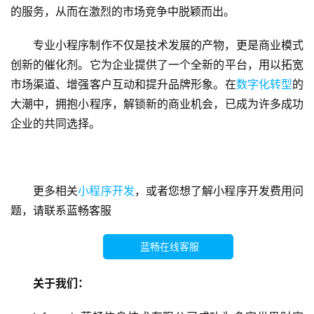
开
的服务，从而在激烈的市场竞争中脱颖而出。
发
专业小程序制作不仅是技术发展的产物，更是商业模式
创新的催化剂。它为企业提供了一个全新的平台，用以拓宽
小
程
市场渠道、增强客户互动和提升品牌形象。在
数字化转型
的
序
大潮中，拥抱小程序，解锁新的商业机会，已成为许多成功
开
企业的共同选择。
发
微
信
更多相关
小程序开发
，或者您想了解小程序开发费用问
开
题，请联系蓝畅客服
发
蓝畅在线客服
A
P
关于我们：
P
开