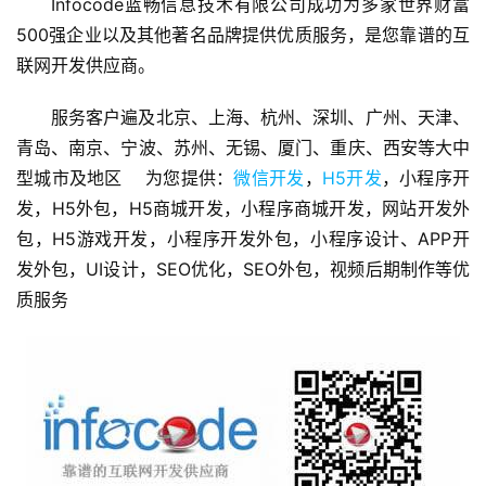
Infocode蓝畅信息技术有限公司成功为多家世界财富
发
500强企业以及其他著名品牌提供优质服务，是您靠谱的互
联网开发供应商。
微
信
服务客户遍及北京、上海、杭州、深圳、广州、天津、
营
青岛、南京、宁波、苏州、无锡、厦门、重庆、西安等大中
销
型城市及地区    为您提供：
微信开发
，
H5开发
，小程序开
发，H5外包，H5商城开发，小程序商城开发，网站开发外
互
包，H5游戏开发，小程序开发外包，小程序设计、APP开
联
发外包，UI设计，SEO优化，SEO外包，视频后期制作等优
网
运
质服务
营
营
销
推
广