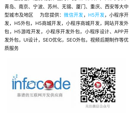
青岛、南京、宁波、苏州、无锡、厦门、重庆、西安等大中
微
型城市及地区    为您提供：
微信开发
，
H5开发
，小程序开
信
营
发，H5外包，H5商城开发，小程序商城开发，网站开发外
销
包，H5游戏开发，小程序开发外包，小程序设计、APP开
发外包，UI设计，SEO优化，SEO外包，视频后期制作等优
互
质服务
联
网
运
营
营
销
推
广
V