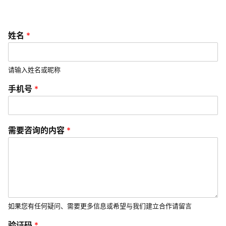
I
/
U
姓名
*
I
/
U
请输入姓名或昵称
X
*
手机号
*
设
*
计
*
技
需要咨询的内容
*
术
分
享
G
l
如果您有任何疑问、需要更多信息或希望与我们建立合作请留言
o
验证码
*