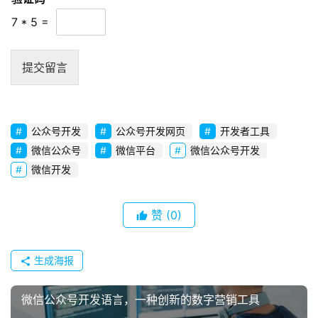
b
a
7
*
5
=
l
s
提交留言
e
r
v
i
公众号开发
公众号开发网页
开发者工具
c
微信公众号
微信平台
微信公众号开发
e
微信开发
s
常
赞
(0)
见
问
生成海报
题
微信公众号开发语言，一种创新的数字营销工具
联