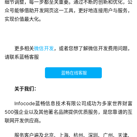
细节调整，每一步都至关重要。通过不断的创新和优化，公
众号能够借助开发网页这一工具，更好地连接用户与服务，
小
实现价值最大化。
程
序
开
发
更多相关
微信开发
，或者您想了解微信开发费用问题，
请联系蓝畅客服
微
信
蓝畅在线客服
开
发
关于我们：
A
Infocode蓝畅信息技术有限公司成功为多家世界财富
P
500强企业以及其他著名品牌提供优质服务，是您靠谱的互
P
联网开发供应商。
开
发
服务客户遍及北京、上海、杭州、深圳、广州、天津、