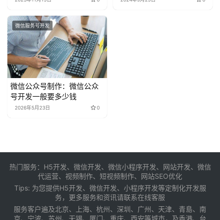
微信服务号开发
微信公众号制作：微信公众
号开发一般要多少钱
2026年5月23日
0
热门服务：H5开发、微信开发、微信小程序开发、网站开发、微信
代运营、视频制作、短视频制作、网站SEO优化
Tips: 为您提供
H5开发
、
微信开发
、
小程序开发
等定制化开发服
务，更多服务和资讯请联系在线客服
服务客户遍及
北京
、
上海
、
杭州
、
深圳
、
广州
、
天津
、
青島
、
南
京
、
宁波
、
苏州
、
无锡
、
厦门
、
重庆
、
西安
等城市，及
香港
、
台