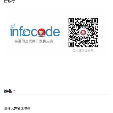
营
质服务
销
互
联
网
运
营
营
销
推
广
V
姓名
*
I
/
U
请输入姓名或昵称