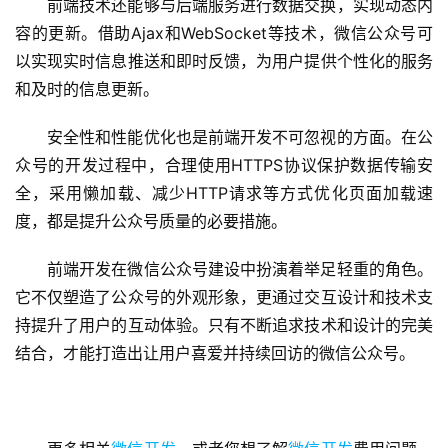
前端技术还能够与后端服务进行数据交换，实现动态内
容的更新。借助Ajax和WebSocket等技术，微信公众号可
以实现实时信息推送和即时反馈，为用户提供个性化的服务
和及时的信息更新。
安全性和性能优化也是前端开发不可忽视的方面。在公
众号的开发过程中，合理使用HTTPS协议保护数据传输安
蓝
畅
全，采用懒加载、减少HTTP请求等方式优化页面加载速
首
度，都是提升公众号质量的必要措施。
页
前端开发在微信公众号建设中扮演着举足轻重的角色。
H
它不仅塑造了公众号的外观形象，更通过交互设计和技术支
5
持提升了用户的互动体验。只有不断追求技术和设计的完美
开
结合，才能打造出让用户喜爱并持续回访的微信公众号。
发
小
程