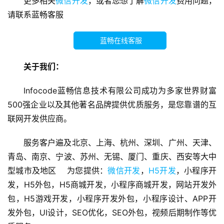
更多相关
微信开发
，或者您想了解
微信开发
费用问题，
序
请联系蓝畅客服
开
发
蓝畅在线客服
微
关于我们：
信
开
Infocode蓝畅信息技术有限公司成功为多家世界财富
发
500强企业以及其他著名品牌提供优质服务，是您靠谱的互
联网开发供应商。
A
P
服务客户遍及北京、上海、杭州、深圳、广州、天津、
P
青岛、南京、宁波、苏州、无锡、厦门、重庆、西安等大中
开
型城市及地区    为您提供：
微信开发
，
H5开发
，小程序开
发
发，H5外包，H5商城开发，小程序商城开发，网站开发外
包，H5游戏开发，小程序开发外包，小程序设计、APP开
微
发外包，UI设计，SEO优化，SEO外包，视频后期制作等优
信