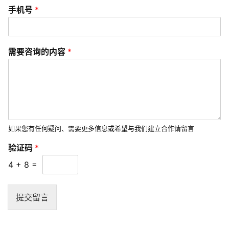
I
手
手机号
*
机
/
号
U
*
X
手
需要咨询的内容
*
设
机
计
号
技
术
分
如果您有任何疑问、需要更多信息或希望与我们建立合作请留言
享
验证码
*
G
4
+
8
=
l
o
b
提交留言
a
l