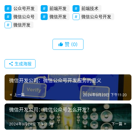
s
e
公众号开发
前端开发
前端技术
r
微信公众号
微信开发
微信公众号开发
v
微信开发
i
c
赞
(0)
e
s
生成海报
常
见
微信开发公司：微信公众号开发服务的意义
问
题
上一篇
2024年9月23日 下午11:20
联
微信开发公司：微信公众号怎么开发？
系
我
2024年9月24日 下午11:38
下一篇
们