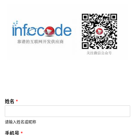
互
联
网
运
营
营
销
推
广
V
姓名
*
I
/
U
请输入姓名或昵称
I
*
手机号
*