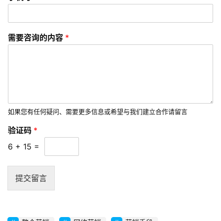
手
/
机
U
号
X
*
需要咨询的内容
*
设
计
技
术
分
享
如果您有任何疑问、需要更多信息或希望与我们建立合作请留言
验证码
*
G
6
+
15
=
l
o
b
提交留言
a
l
s