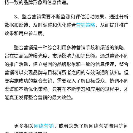
持一致的品牌形象和信息传递。
3、整合营销需要不断监测和评估活动效果。通过分析
数据和反馈，及时调整和优化整合
营销策略
，从而提升推广
效果和用户参与度。
蓝
整合营销是一种综合利用多种营销手段和渠道的策略，
畅
旨在提高品牌曝光度、市场影响力和销售额。通过整合不同
首
页
的推广活动，建立稳固的品牌形象和一致的信息传递，整合
营销可以实现品牌与目标消费者之间的有效沟通和认知。但
H
要实施成功的整合营销，需要深入了解目标受众、协调不同
5
渠道和不断优化策略。只有在不断学习和应用的过程中，才
开
能真正发挥整合营销的最大效益。
发
小
程
更多相关
网络营销
，或者您想了解网络营销费用等问
序