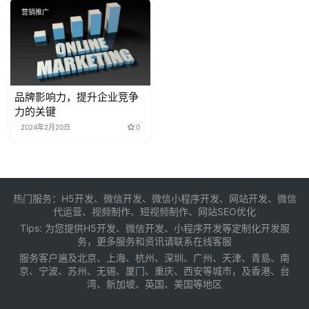
营销推广
品牌影响力，提升企业竞争
力的关键
2024年2月20日
0
热门服务：H5开发、微信开发、微信小程序开发、网站开发、微信
代运营、视频制作、短视频制作、网站SEO优化
Tips: 为您提供
H5开发
、
微信开发
、
小程序开发
等定制化开发服
务，更多服务和资讯请联系在线客服
服务客户遍及
北京
、
上海
、
杭州
、
深圳
、
广州
、
天津
、
青島
、
南
京
、
宁波
、
苏州
、
无锡
、
厦门
、
重庆
、
西安
等城市，及
香港
、
台
湾
、
新加坡
、英国、美国等地区