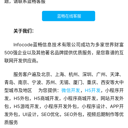
题，请联系蓝畅客服
开
发
蓝畅在线客服
微
关于我们：
信
开
Infocode蓝畅信息技术有限公司成功为多家世界财富
发
500强企业以及其他著名品牌提供优质服务，是您靠谱的互
联网开发供应商。
A
P
服务客户遍及北京、上海、杭州、深圳、广州、天津、
P
青岛、南京、宁波、苏州、无锡、厦门、重庆、西安等大中
开
型城市及地区    为您提供：
微信开发
，
H5开发
，小程序开
发
发，H5外包，H5商城开发，小程序商城开发，网站开发外
包，H5游戏开发，小程序开发外包，小程序设计、APP开
微
信
发外包，UI设计，SEO优化，SEO外包，视频后期制作等优
营
质服务
销