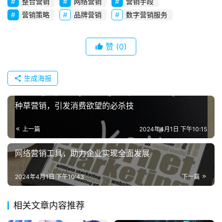
e
整合营销
网络营销
营销手段
r
营销策略
品牌营销
数字营销服务
v
i
赞
(0)
c
e
s
生成海报
常
种草营销，引发消费欲望的必杀技
见
问
上一篇
2024年4月1日 下午10:15
题
网络营销工具，助力企业实现全面发展
联
系
2024年4月1日 下午10:43
下一篇
我
们
相关文章内容推荐