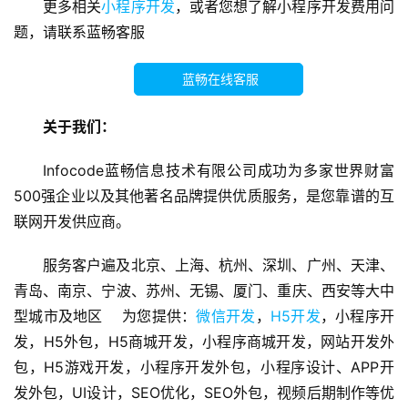
更多相关
小程序开发
，或者您想了解小程序开发费用问
营
题，请联系蓝畅客服
销
蓝畅在线客服
互
联
关于我们：
网
运
Infocode蓝畅信息技术有限公司成功为多家世界财富
营
500强企业以及其他著名品牌提供优质服务，是您靠谱的互
联网开发供应商。
营
销
服务客户遍及北京、上海、杭州、深圳、广州、天津、
推
广
青岛、南京、宁波、苏州、无锡、厦门、重庆、西安等大中
型城市及地区    为您提供：
微信开发
，
H5开发
，小程序开
V
发，H5外包，H5商城开发，小程序商城开发，网站开发外
I
包，H5游戏开发，小程序开发外包，小程序设计、APP开
/
发外包，UI设计，SEO优化，SEO外包，视频后期制作等优
U