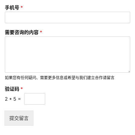
s
手机号
*
e
r
v
验
需要咨询的内容
*
i
证
c
码
*
e
需
s
要
咨
询
常
的
如果您有任何疑问、需要更多信息或希望与我们建立合作请留言
见
内
问
验证码
*
容
题
2
*
5
=
联
系
提交留言
我
们