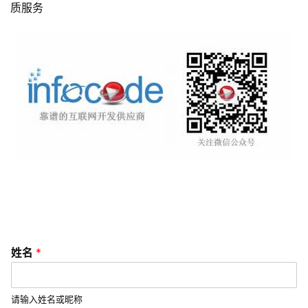
质服务
I
/
U
X
设
计
技
术
分
享
G
l
姓名
*
o
b
a
请输入姓名或昵称
l