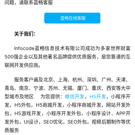
问题，请联系蓝畅客服
序
开
蓝畅在线客服
发
关于我们：
微
信
Infocode蓝畅信息技术有限公司成功为多家世界财富
开
500强企业以及其他著名品牌提供优质服务，是您靠谱的互
发
联网开发供应商。
A
服务客户遍及北京、上海、杭州、深圳、广州、天津、
P
青岛、南京、宁波、苏州、无锡、厦门、重庆、西安等大中
P
开
型城市及地区    为您提供：
微信开发
，
H5开发
，小程序开
发
发，H5外包，H5商城开发，小程序商城开发，网站开发外
包，H5游戏开发，小程序开发外包，小程序设计、APP开
微
发外包，UI设计，SEO优化，SEO外包，视频后期制作等优
信
质服务
营