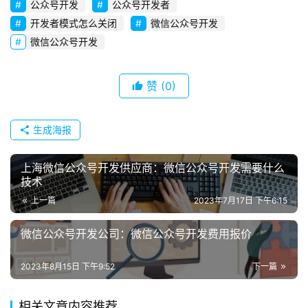
公众号开发
公众号开发者
容
e
开发者模式怎么关闭
微信公众号开发
r
微信公众号开发
v
i
c
赞
(0)
e
s
生成海报
常
上海微信公众号开发供应商：微信公众号开发需要什么
见
技术
问
题
上一篇
2023年7月17日 下午6:15
微信公众号开发公司：微信公众号开发费用报价
联
系
2023年8月15日 下午9:52
下一篇
我
们
相关文章内容推荐