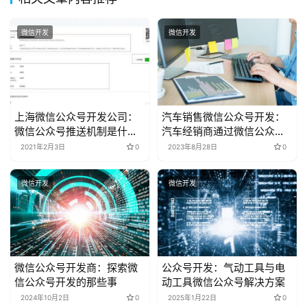
微信开发
微信开发
上海微信公众号开发公司：
汽车销售微信公众号开发：
微信公众号推送机制是什
汽车经销商通过微信公众号
么？
发布车型信息、预约试驾并
2021年2月3日
0
2023年8月28日
0
提供售后服务解决方案
微信开发
微信开发
微信公众号开发商：探索微
公众号开发：气动工具与电
信公众号开发的那些事
动工具微信公众号解决方案
2024年10月2日
0
2025年1月22日
0