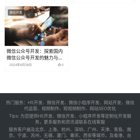
微信开发
微信公众号开发：探索国内
微信公众号开发的魅力与机
遇
2024年9月28日
0
热门服务：H5开发、微信开发、微信小程序开发、网站开发、微信
代运营、视频制作、短视频制作、网站SEO优化
Tips: 为您提供
H5开发
、
微信开发
、
小程序开发
等定制化开发服
务，更多服务和资讯请联系在线客服
服务客户遍及
北京
、
上海
、
杭州
、
深圳
、
广州
、
天津
、
青島
、
南
京
、
宁波
、
苏州
、
无锡
、
厦门
、
重庆
、
西安
等城市，及
香港
、
台