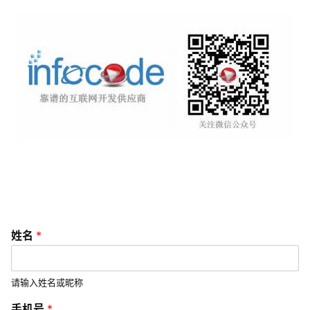
销
互
联
网
运
营
营
销
推
广
姓名
*
V
I
/
请输入姓名或昵称
U
手机号
*